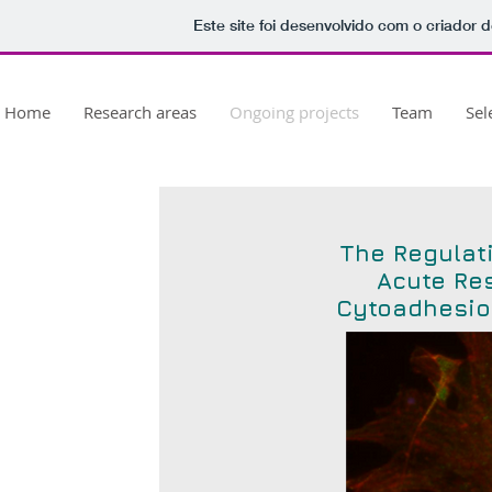
Este site foi desenvolvido com o criador d
Home
Research areas
Ongoing projects
Team
Sel
The Regulati
Acute Re
Cytoadhesion