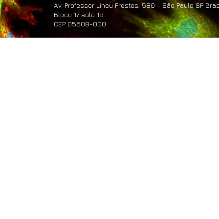
Av. Professor Lineu Prestes, 580 - São Paulo SP Bras
Bloco 17 sala 18
CEP 05508-000